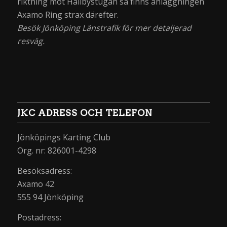
riktning mot Hallbystugan så finns anläggningen
Axamo Ring strax därefter.
Besök Jönköping Länstrafik för mer detaljerad
resväg.
JKC ADRESS OCH TELEFON
Jönköpings Karting Club
Org. nr: 826001-4298
Besöksadress:
Axamo 42
555 94 Jönköping
Postadress: