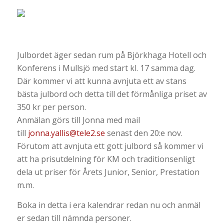
Julbordet äger sedan rum på Björkhaga Hotell och
Konferens i Mullsjö med start kl. 17 samma dag.
Där kommer vi att kunna avnjuta ett av stans
bästa julbord och detta till det förmånliga priset av
350 kr per person.
Anmälan görs till Jonna med mail
till
jonna.yallis@tele2.se
senast den 20:e nov.
Förutom att avnjuta ett gott julbord så kommer vi
att ha prisutdelning för KM och traditionsenligt
dela ut priser för Årets Junior, Senior, Prestation
m.m.
Boka in detta i era kalendrar redan nu och anmäl
er sedan till nämnda personer.